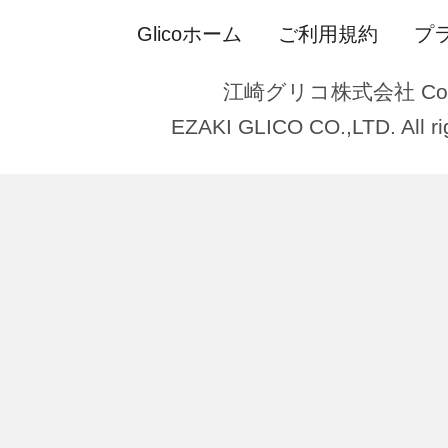
シートのコピーでのご応募は
Glicoホーム
ご利用規約
プ
いただきます。
同一のレシートでの複数回の
江崎グリコ株式会社 Copy
EZAKI GLICO CO.,LTD. All ri
せんのでご注意ください。
ご登録いただいたレシートの
する場合がございます。ご登
レシートは、賞品がお手元に
保管してください。
クレジットカードや電子マネ
の場合は、レシートのお客様
取るか、黒く塗りつぶして封
い。