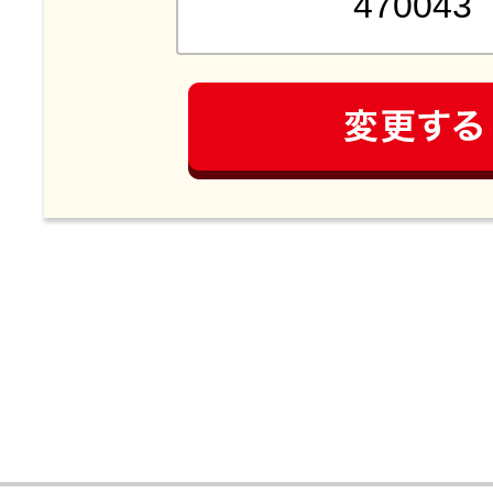
当社グループ社員および本キ
係者はご応募いただけません
電話やメールでのご応募は受
せん。
【レシートに関する注意事項】
レシート有効期間以外のレシ
は無効とさせていただきま
複数人で同じレシートをご利
ご応募が無効となりますので
ご了承ください。
レシートに不正があった場合