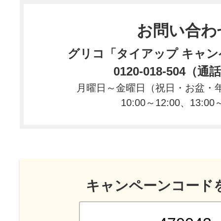
ご応募いただけない場合もご
お問い合わ
インターネット接続が十分に
状態でご応募ください。ご応
グリコ「タイアップ キャン
ターネット接続が途切れてし
0120-018-504（
は、応募が無効となることが
月曜日～金曜日（祝日・お盆・
10:00～12:00、13:00
応募者が本規約に違反してい
た場合、応募を無効とさせて
がございます。
法令の規制により、同時期に
同一の商品を対象とした他の
キャンペーンコード
重複して当選できない場合が